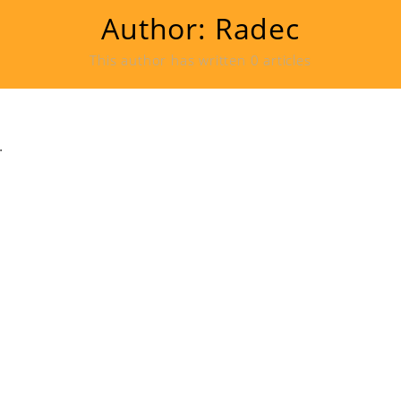
Author:
Radec
This author has written 0 articles
.