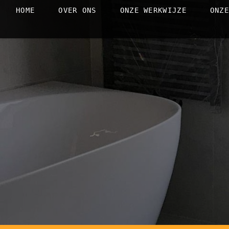
Skip
HOME
OVER ONS
ONZE WERKWIJZE
ONZ
to
content